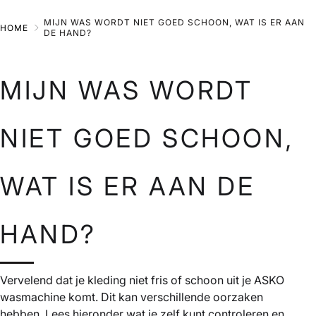
Skip
MIJN WAS WORDT NIET GOED SCHOON, WAT IS ER AAN
HOME
to
DE HAND?
Main
MIJN WAS WORDT
NIET GOED SCHOON,
WAT IS ER AAN DE
HAND?
Vervelend dat je kleding niet fris of schoon uit je ASKO
wasmachine komt. Dit kan verschillende oorzaken
hebben. Lees hieronder wat je zelf kunt controleren en